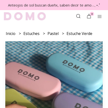
Anteojos de sol buscan dueñx, saben decir te amo𓂃⋆.˚
0
Inicio
Estuches
Pastel
Estuche Verde