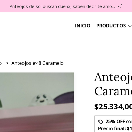
Anteojos de sol buscan dueñx, saben decir te amo𓂃⋆.˚
INICIO
PRODUCTOS
lo
Anteojos #48 Caramelo
Anteoj
Caram
$25.334,0
25% OFF
co
Precio final:
$1