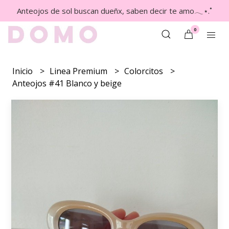
Anteojos de sol buscan dueñx, saben decir te amo𓂃⋆.˚
0
Inicio
Linea Premium
Colorcitos
Anteojos #41 Blanco y beige